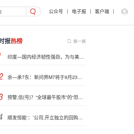
公众号
电子报
客户端
时报
热榜
换一换
印度—国内经济韧性强劲，为与美国协商贸易协议提供了更大弹性
余—承?东：新问界M7将于9月23日正式发布
预警,信{号}？“全球最牛股市”的“恐慌指数”开始飙升……
顺发恒能‘：’公司.开立独立的回购专用证券账户及银行资金账户用于回购