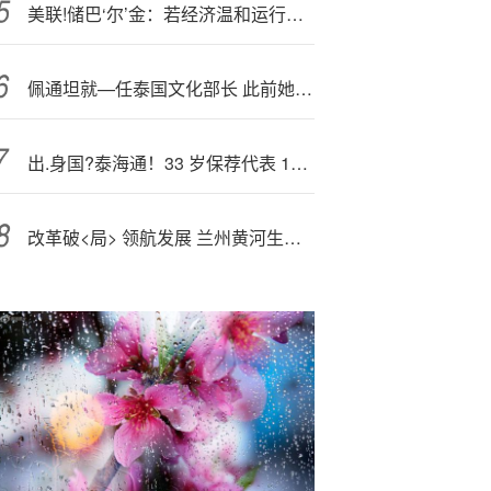
美联!储巴‘尔’金：若经济温和运行，预计利率仅会小幅调整
佩通坦就—任泰国文化部长 此前她被暂停总理职务
出.身国?泰海通！33 岁保荐代表 14 天闪电跳槽新上市公司做董秘！近10年！前任年薪117万！
改革破<局> 领航发展 兰州黄河生态控股集团“双AAA”评级擦亮城市“信用名片”