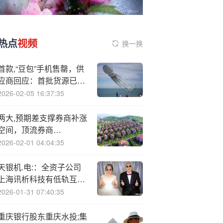
热点
视频
换一换
首款,“豆包”手机售罄，供
应商回应：首批货源已
空，近一两周无货
2026-02-05 16:37:35
两大,预期差支撑券商补涨
空间，顶流券商
ETF（512000）近2日“暴
2026-02-01 04:04:35
力吸金”超10亿元
天银机.电:：全资子公司
上海讯析科技有低轨互联
网卫星信号地面处理设备
2026-01-31 07:40:35
重庆银行股东重庆水投;集